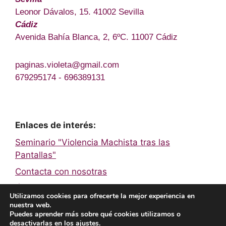
Leonor Dávalos, 15. 41002 Sevilla
Cádiz
Avenida Bahía Blanca, 2, 6ºC. 11007 Cádiz
paginas.violeta@gmail.com
679295174 - 696389131
Enlaces de interés:
Seminario "Violencia Machista tras las
Pantallas"
Contacta con nosotras
Únete a la Red de Páginas Violeta
Utilizamos cookies para ofrecerte la mejor experiencia en
nuestra web.
Puedes aprender más sobre qué cookies utilizamos o
Facebook
Twitter
Instagram
YouTube
TikTok
desactivarlas en los
ajustes
.