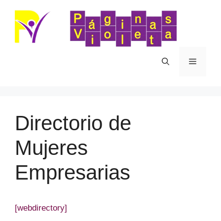
Saltar
al
contenido
Menú
Directorio de
Mujeres
Empresarias
[webdirectory]