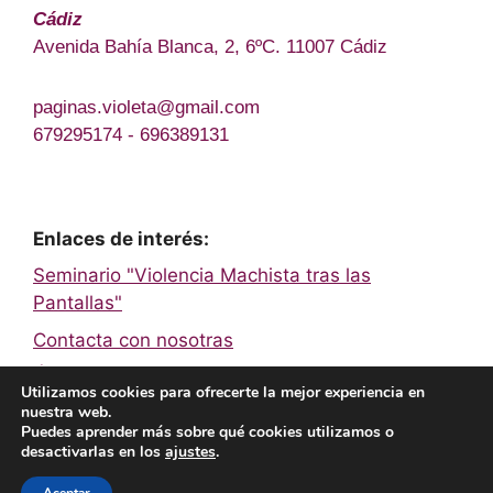
Cádiz
Avenida Bahía Blanca, 2, 6ºC. 11007 Cádiz
paginas.violeta@gmail.com
679295174 - 696389131
Enlaces de interés:
Seminario "Violencia Machista tras las
Pantallas"
Contacta con nosotras
Únete a la Red de Páginas Violeta
Utilizamos cookies para ofrecerte la mejor experiencia en
nuestra web.
Puedes aprender más sobre qué cookies utilizamos o
Facebook
Twitter
Instagram
YouTube
TikTok
desactivarlas en los
ajustes
.