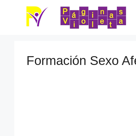
Saltar
al
contenido
Formación Sexo Afe