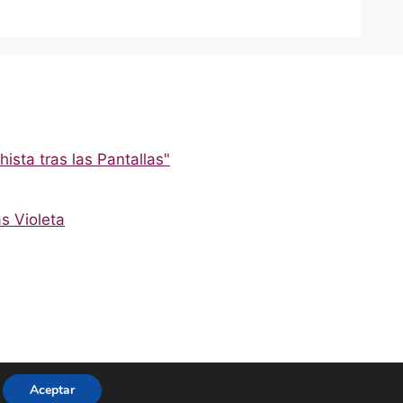
ista tras las Pantallas"
s Violeta
Facebook
Twitter
Instagram
YouTube
TikTok
Aceptar