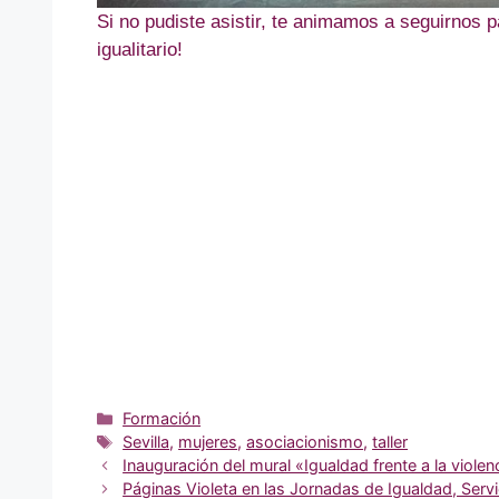
Si no pudiste asistir, te animamos a seguirnos 
igualitario!
Categorías
Formación
Etiquetas
Sevilla
,
mujeres
,
asociacionismo
,
taller
Inauguración del mural «Igualdad frente a la violen
Páginas Violeta en las Jornadas de Igualdad, Servic