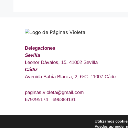
Delegaciones
Sevilla
Leonor Dávalos, 15. 41002 Sevilla
Cádiz
Avenida Bahía Blanca, 2, 6ºC. 11007 Cádiz
paginas.violeta@gmail.com
679295174 - 696389131
Utilizamos cookies
© 2026 Páginas Violeta
• Creado con
GeneratePre
Puedes aprender m