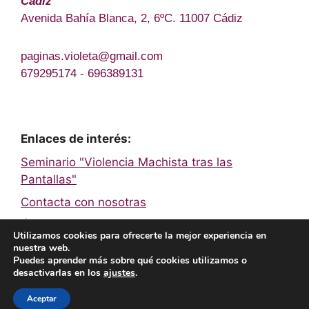
Cádiz
Avenida Bahía Blanca, 2, 6ºC. 11007 Cádiz
paginas.violeta@gmail.com
679295174 - 696389131
Enlaces de interés:
Seminario "Violencia Machista tras las
Pantallas"
Contacta con nosotras
Únete a la Red de Páginas Violeta
Utilizamos cookies para ofrecerte la mejor experiencia en
nuestra web.
Puedes aprender más sobre qué cookies utilizamos o
Facebook
Twitter
Instagram
YouTube
TikTok
desactivarlas en los
ajustes
.
© 2026 Páginas Violeta
• Creado con
GeneratePress
Aceptar