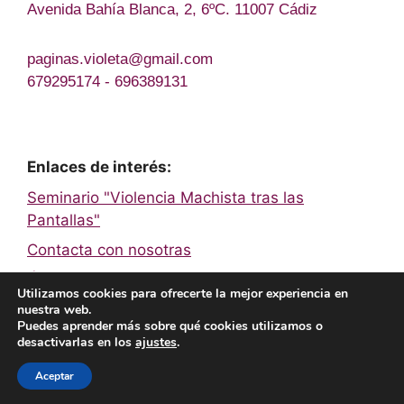
Avenida Bahía Blanca, 2, 6ºC. 11007 Cádiz
paginas.violeta@gmail.com
679295174 - 696389131
Enlaces de interés:
Seminario "Violencia Machista tras las
Pantallas"
Contacta con nosotras
Únete a la Red de Páginas Violeta
Utilizamos cookies para ofrecerte la mejor experiencia en
nuestra web.
Puedes aprender más sobre qué cookies utilizamos o
Facebook
Twitter
Instagram
YouTube
TikTok
desactivarlas en los
ajustes
.
© 2026 Páginas Violeta
• Creado con
GeneratePress
Aceptar